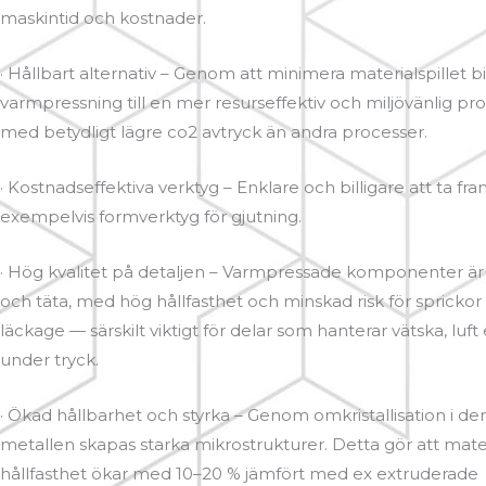
maskintid och kostnader.
· Hållbart alternativ – Genom att minimera materialspillet b
varmpressning till en mer resurseffektiv och miljövänlig pr
med betydligt lägre co2 avtryck än andra processer.
· Kostnadseffektiva verktyg – Enklare och billigare att ta fr
exempelvis formverktyg för gjutning.
· Hög kvalitet på detaljen – Varmpressade komponenter 
och täta, med hög hållfasthet och minskad risk för sprickor 
läckage — särskilt viktigt för delar som hanterar vätska, luft 
under tryck.
· Ökad hållbarhet och styrka – Genom omkristallisation i de
metallen skapas starka mikrostrukturer. Detta gör att mate
hållfasthet ökar med 10–20 % jämfört med ex extruderade