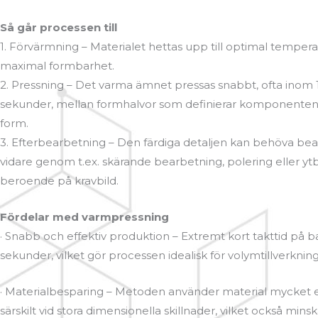
Så går processen till
1. Förvärmning – Materialet hettas upp till optimal tempera
maximal formbarhet.
2. Pressning – Det varma ämnet pressas snabbt, ofta inom 
sekunder, mellan formhalvor som definierar komponentens
form.
3. Efterbearbetning – Den färdiga detaljen kan behöva be
vidare genom t.ex. skärande bearbetning, polering eller y
beroende på kravbild.
Fördelar med varmpressning
· Snabb och effektiv produktion – Extremt kort takttid på b
sekunder, vilket gör processen idealisk för volymtillverkning
· Materialbesparing – Metoden använder material mycket ef
särskilt vid stora dimensionella skillnader, vilket också minsk