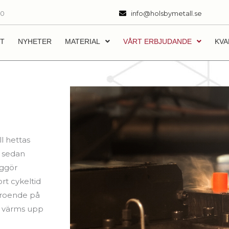
00
info@holsbymetall.se
T
NYHETER
MATERIAL
VÅRT ERBJUDANDE
KVA
l hettas
t sedan
iggör
rt cykeltid
beroende på
ng värms upp