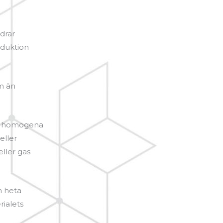
idrar
oduktion
am än
är homogena
eller
eller gas
n heta
rialets