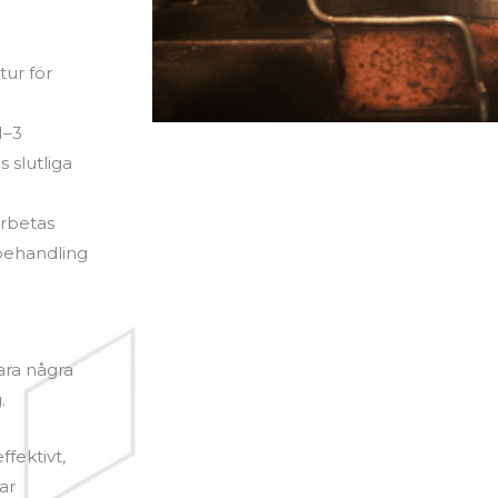
tur för
1–3
 slutliga
arbetas
tbehandling
ara några
.
fektivt,
ar