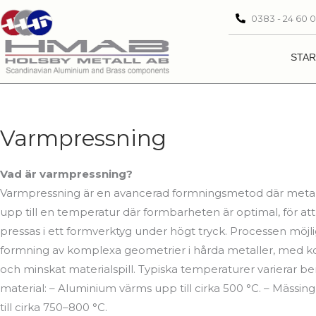
Hoppa
0383 - 24 60 
till
innehåll
STAR
Varmpressning
Vad är varmpressning?
Varmpressning är en avancerad formningsmetod där metal
upp till en temperatur där formbarheten är optimal, för at
pressas i ett formverktyg under högt tryck. Processen möjl
formning av komplexa geometrier i hårda metaller, med ko
och minskat materialspill. Typiska temperaturer varierar 
material: – Aluminium värms upp till cirka 500 °C. – Mässi
till cirka 750–800 °C.