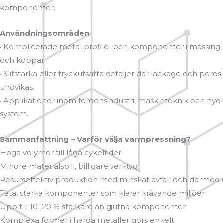
komponenter.
Användningsområden
· Komplicerade metallprofiler och komponenter i mässing
och koppar.
· Slitstarka eller tryckutsatta detaljer där läckage och poro
undvikas.
· Applikationer inom fordonsindustri, maskinteknik och hydr
system.
Sammanfattning – Varför välja varmpressning?
Höga volymer till låga cykeltider
Mindre materialspill, billigare verktyg
Resurseffektiv produktion med minskat avfall och därmed 
Täta, starka komponenter som klarar krävande miljöer
Upp till 10–20 % starkare än gjutna komponenter
Komplexa former i hårda metaller görs enkelt